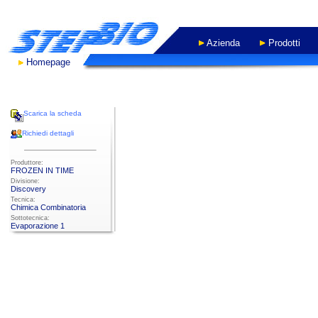
Azienda
Prodotti
Homepage
- WORK IN PROGRESS -
Scarica la scheda
Richiedi dettagli
Produttore:
FROZEN IN TIME
Divisione:
Discovery
Tecnica:
Chimica Combinatoria
Sottotecnica:
Evaporazione 1