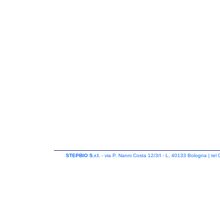
STEPBIO S.r.l.
- via P. Nanni Costa 12/3/I - L, 40133 Bologna | tel