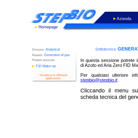
Azienda
Homepage
- WORK IN PROGRES
GENERAT
Sottotecnica:
Analytical
Divisione:
Generatori di gas
Reparto:
In questa sessione potrete 
Prodotti associati:
di Azoto ed Aria Zero FID M
FID Make-up
Per qualsiasi ulteriore in
Visualizza le differenti
applicazioni.
stepbio@stepbio.it
Cliccando il menu sull
scheda tecnica del gen