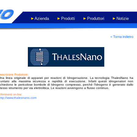
Azienda
Prodotti
Produttori
Notizie
- WORK IN PROGRESS -
< Torna indietro
escrizione Produttore:
na linea originale di apparati per reazioni di Idrogenazione. La tecnologia ThalesNano ha
puntato alla massima sicurezza e rapidità di esecuzione. Infatti questi idrogenatori non
ichiedono le pericolose bombole di Idrogeno compresso, perchè l'Idrogeno è generato dallo
tesso strumento per via elettrolitica. Le reazioni avvengono a flusso continuo.
iferimenti on-line:
ttp://www.thalesnano.com