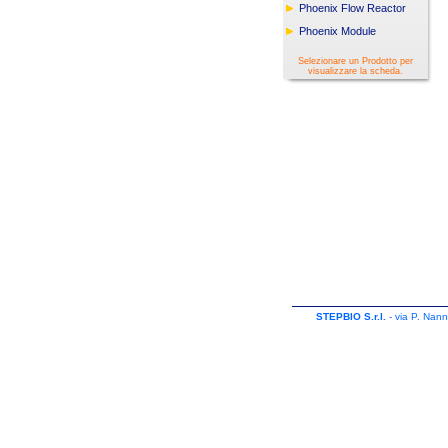
Phoenix Flow Reactor
Phoenix Module
Selezionare un Prodotto per
visualizzare la scheda.
STEPBIO S.r.l.
- via P. Nann