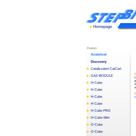
Homepage
Prodotti:
Analytical
Discovery
Catalizzatori CatCart
D
GAS MODULE
U
H-Cube
r
s
H-Cube
R
H-Cube
h
H-Cube
H-Cube PRO
H-Cube-Mini
O-Cube
O-Cube