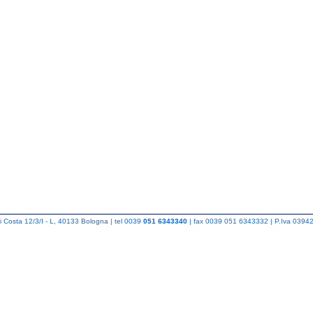
i Costa 12/3/I - L, 40133 Bologna | tel 0039
051 6343340
| fax 0039 051 6343332 | P.Iva 0394